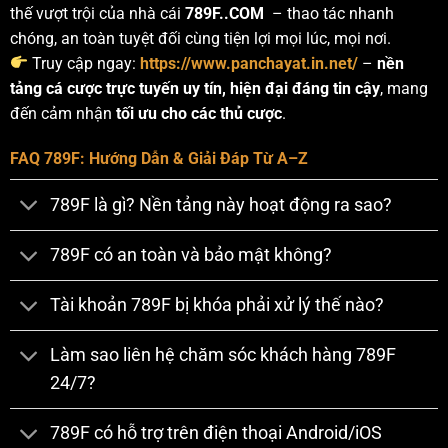
thế vượt trội của nhà cái
789F..COM
– thao tác nhanh
chóng, an toàn tuyệt đối cùng tiện lợi mọi lúc, mọi nơi.
Truy cập ngay:
https://www.panchayat.in.net/
–
nền
tảng cá cược trực tuyến uy tín, hiện đại đáng tin cậy
, mang
đến cảm nhận
tối ưu cho các thủ cược
.
FAQ 789F: Hướng Dẫn & Giải Đáp Từ A–Z
789F là gì? Nền tảng này hoạt động ra sao?
789F có an toàn và bảo mật không?
Tài khoản 789F bị khóa phải xử lý thế nào?
Làm sao liên hệ chăm sóc khách hàng 789F
24/7?
789F có hỗ trợ trên điện thoại Android/iOS