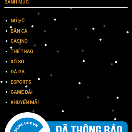
DANH MỤC
NỔ HŨ
BẮN CÁ
CASINO
THỂ THAO
XỔ SỐ
ĐÁ GÀ
ESPORTS
GAME BÀI
KHUYẾN MÃI